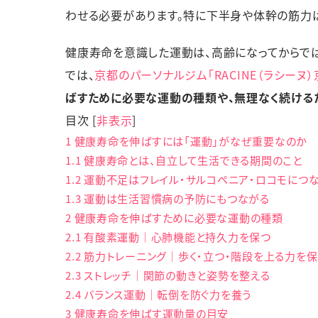
わせる必要があります。特に下半身や体幹の筋力
健康寿命を意識した運動は、高齢になってからでは
では、
京都のパーソナルジム「RACINE（ラシーヌ
ばすために必要な運動の種類や、無理なく続ける
目次
[
非表示
]
1
健康寿命を伸ばすには「運動」がなぜ重要なのか
1.1
健康寿命とは、自立して生活できる期間のこと
1.2
運動不足はフレイル・サルコペニア・ロコモにつ
1.3
運動は生活習慣病の予防にもつながる
2
健康寿命を伸ばすために必要な運動の種類
2.1
有酸素運動｜心肺機能と持久力を保つ
2.2
筋力トレーニング｜歩く・立つ・階段を上る力を保
2.3
ストレッチ｜関節の動きと姿勢を整える
2.4
バランス運動｜転倒を防ぐ力を養う
3
健康寿命を伸ばす運動量の目安