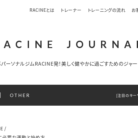
RACINEとは
トレーナー
トレーニングの流れ
お
RACINE
JOURNA
パーソナルジムRACINE発！
美しく健やかに過ごすためのジャー
OTHER
[注目のキー
E
/
に必要な運動と始め方