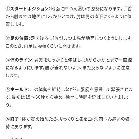
①スタートポジション：
地面に四つん這いの姿勢になります。手首
から肘までは地面にしっかりとつけ、肘は肩の直下にくるように位
置します。
②足の位置：
足を後ろに伸ばし、つま先が地面につくようにします。
このとき、両足は腰幅くらいに開きます。
③体のライン：
背筋をしっかりと伸ばし、頭からかかとまで一直線
になるようにします。腰が垂れないよう、また反らないように注意
します。
④ホールド：
この体勢を維持しながら、腹筋を意識して緊張させま
す。最初は15～30秒から始め、徐々に時間を延ばしていきましょ
う。
⑤終了：
体が震え始めたら、ゆっくりと膝を曲げ、四つん這いの姿
勢に戻ります。