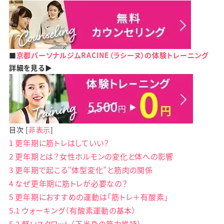
■
京都パーソナルジムRACINE（ラシーヌ）の体験トレーニング
詳細を見る▶
目次
[
非表示
]
1
更年期に筋トレはしていい？
2
更年期とは？女性ホルモンの変化と体への影響
3
更年期で起こる“体型変化”と筋肉の関係
4
なぜ更年期に筋トレが必要なの？
5
更年期におすすめの運動は「筋トレ＋有酸素」
5.1
ウォーキング（有酸素運動の基本）
5.2
軽いスクワット（下半身の筋力維持）