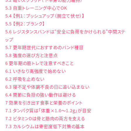
5.3
自重トレーニング中心でOK
5.4
【例１：プッシュアップ（腕立て伏せ）】
5.5
【例２：プランク】
5.6
レジスタンスバンドは“安全に負荷をかけられる”中間ステ
ップ
5.7
更年期世代におすすめのバンド種目
5.8
強度の選び方と注意点
6
更年期の筋トレで注意すべきこと
6.1
いきなり高強度で始めない
6.2
呼吸を止めない
6.3
寝不足や体調不良の日に追い込まない
6.4
関節に負担の強い動作は避ける
7
効果を引き出す食事と栄養のポイント
7.1
タンパク質は「体重×1.0〜1.2g」が目安
7.2
ビタミンDは骨と筋肉の両方を支える
7.3
カルシウムは骨密度低下対策の基本