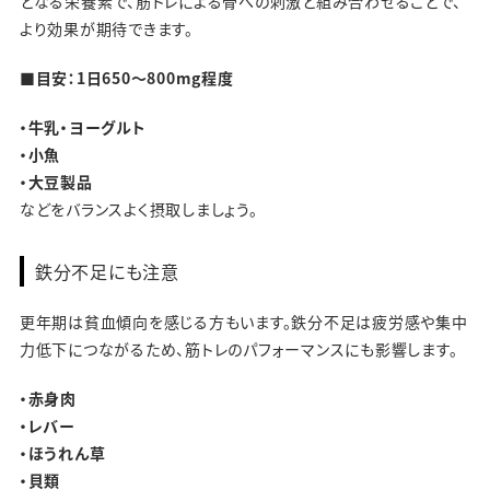
となる栄養素で、筋トレによる骨への刺激と組み合わせることで、
より効果が期待できます。
■目安：1日650〜800mg程度
・牛乳・ヨーグルト
・小魚
・大豆製品
などをバランスよく摂取しましょう。
鉄分不足にも注意
更年期は貧血傾向を感じる方もいます。鉄分不足は疲労感や集中
力低下につながるため、筋トレのパフォーマンスにも影響します。
・赤身肉
・レバー
・ほうれん草
・貝類