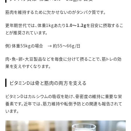
筋肉を維持するために欠かせないのがタンパク質です。
更年期世代では、体重1kgあたり
1.0〜1.2g
を目安に摂取するこ
とが推奨されています。
例）体重55kgの場合 → 約55〜66g/日
肉・魚・卵・大豆製品などを毎食に分けて摂ることで、筋トレの効
果を支えやすくなります。
ビタミンDは骨と筋肉の両方を支える
ビタミンDはカルシウムの吸収を助け、骨密度の維持に重要な栄
養素です。近年では、筋力維持や転倒予防との関連も報告されて
います。