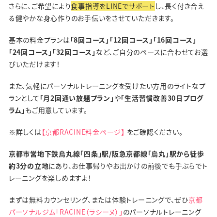
さらに、ご希望により
食事指導をLINEでサポート
し、長く付き合え
る健やかな身心作りのお手伝いをさせていただきます。
基本の料金プランは
「8回コース」「12回コース」「16回コース」
「24回コース」「32回コース」
など、ご自分のペースに合わせてお選
びいただけます！
また、気軽にパーソナルトレーニングを受けたい方用のライトなプ
ランとして
「月2回通い放題プラン」
や
「生活習慣改善30日プログ
ラム」
もご用意しています。
※詳しくは
【京都RACINE料金ページ】
をご確認ください。
京都市営地下鉄烏丸線「四条」駅/阪急京都線「烏丸」駅から徒歩
約3分の立地
にあり、お仕事帰りやお出かけの前後でも手ぶらでト
レーニングを楽しめますよ！
まずは無料カウンセリング、または体験トレーニングで、ぜひ
京都
パーソナルジム「RACINE（ラシーヌ）」
のパーソナルトレーニング