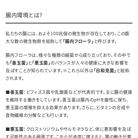
腸内環境とは?
私たちの腸には、およそ100兆個の微生物が存在しており、この膨
大な数の微生物群を総称して
「腸内フローラ」
と呼びます。
腸内フローラは、様々な種類の細菌から成り立っており、その中で
も
「善玉菌」
と
「悪玉菌」
のバランスが人々の健康に大きな影響を
及ぼすことが知られています。※これら以外は
「日和見菌」
と総称
されます。
■善玉菌：
ビフィズス菌や乳酸菌などが代表的です。主に腸の健康
を維持する働きをしています。善玉菌は腸内のpHを酸性に保ち、
悪玉菌の増殖を抑える効果があります。さらに、ビタミンの合成や
食物繊維の分解なども行います。
■悪玉菌：
クロストリジウムやサルモネラなど、体に悪影響を及ぼ
す可能性のある細菌です。これらが過度に増えると、腸の働きが悪