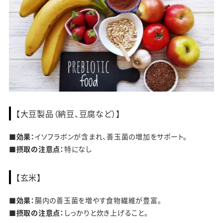
【大豆製品（納豆、豆腐など）】
■効果：
イソフラボンが含まれ、善玉菌の増加をサポート。
■摂取の注意点：
特になし
【玄米】
■効果：
腸内の善玉菌を増やす食物繊維が豊富。
■摂取の注意点：
しっかりと炊き上げること。