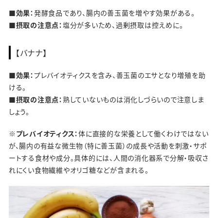
■効果：
発酵食品であり、腸内の善玉菌を増やす効果がある。
■摂取の注意点：
塩分が多いため、過剰摂取は控えめに。
【バナナ】
■効果：
プレバイオティクスを含み、善玉菌のエサとなり増殖を助
ける。
■摂取の注意点：
熟していないものは消化しづらいので注意しま
しょう。
※プレバイオティクス：
体に直接的な栄養として働くわけではない
が、腸内の有益な微生物（特に善玉菌）の成長や活動を刺激・サポ
ートする食材や成分。具体的には、人間の消化器系で分解・吸収さ
れにくい食物繊維やオリゴ糖などが含まれる。