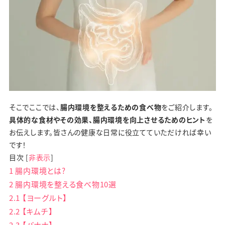
そこでここでは、
腸内環境を整えるための食べ物
をご紹介します。
具体的な食材やその効果、腸内環境を向上させるためのヒント
を
お伝えします。皆さんの健康な日常に役立てていただければ幸い
です！
目次
[
非表示
]
1
腸内環境とは?
2
腸内環境を整える食べ物10選
2.1
【ヨーグルト】
2.2
【キムチ】
2.3
【バナナ】