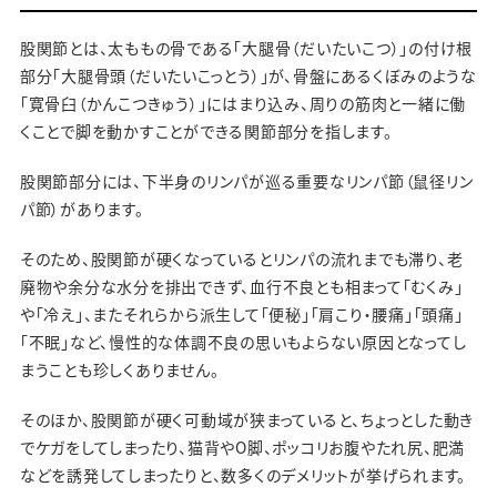
股関節とは、太ももの骨である「大腿骨（だいたいこつ）」の付け根
部分「大腿骨頭（だいたいこっとう）」が、骨盤にあるくぼみのような
「寛骨臼（かんこつきゅう）」にはまり込み、周りの筋肉と一緒に働
くことで脚を動かすことができる関節部分を指します。
股関節部分には、下半身のリンパが巡る重要なリンパ節（鼠径リン
パ節）があります。
そのため、股関節が硬くなっているとリンパの流れまでも滞り、老
廃物や余分な水分を排出できず、血行不良とも相まって「むくみ」
や「冷え」、またそれらから派生して「便秘」「肩こり・腰痛」「頭痛」
「不眠」など、慢性的な体調不良の思いもよらない原因となってし
まうことも珍しくありません。
そのほか、股関節が硬く可動域が狭まっていると、ちょっとした動き
でケガをしてしまったり、猫背やO脚、ポッコリお腹やたれ尻、肥満
などを誘発してしまったりと、数多くのデメリットが挙げられます。